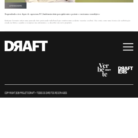
LIFEHACKERS
Reaprendendo a viver: depois de superar um AVC, fundei um instituto para ajudar outros pacientes com traumas neurológicos
Giuliana Cavinato sofreu uma pancada forte praticando wakeboard que resultou num acidente vascular cerebral. Ela conta como uma técnica de reabilitação
criada na Itália a ajudou a recuperar sua autonomia e a descobrir um novo propósito.
COPYRIGHT 2026 PROJETO DRAFT – TODOS OS DIREITOS RESERVADOS