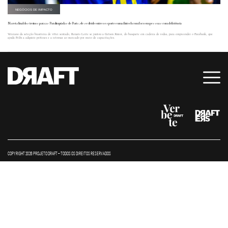
NEGÓCIOS DE IMPACTO
Na reta final dos treinos para as Paralimpíadas de Paris, ele se divide entre o esporte e uma fintech com foco em pessoas com deficiência
Veterano da seleção brasileira de vôlei sentado, Renato Leite se juntou a Gelson Júnior, do basquete em cadeira de rodas, para empreender o Parabank, que
ajuda PcDs a adquirir próteses e a retornar ao mercado por meio de capacitações.
COPYRIGHT 2026 PROJETO DRAFT – TODOS OS DIREITOS RESERVADOS