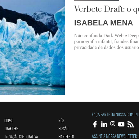
Verbete Draft: o
ISABELA MENA
Não confunda Dark Web e Deep We
pornografia infantil, fraudes fin
privacidade de dados dos usuário
FAÇA PARTE DA NOSSA COMUN
COP30
NÓS
DRAFTERS
MISSÃO
ASSINE A NOSSA NEWSLETTER:
INOVAÇÃO CORPORATIVA
MANIFESTO