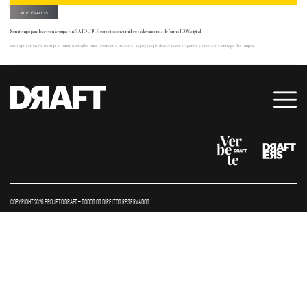
ACELERADOS
Sem tempo para lidar com a roupa suja? A IOUPIE conecta consumidores a lavanderias de forma 100% digital
Pelo aplicativo da startup, o usuário escolhe uma lavanderia parceira, as peças que deseja lavar e agenda a coleta e a entrega das roupas.
COPYRIGHT 2026 PROJETO DRAFT – TODOS OS DIREITOS RESERVADOS