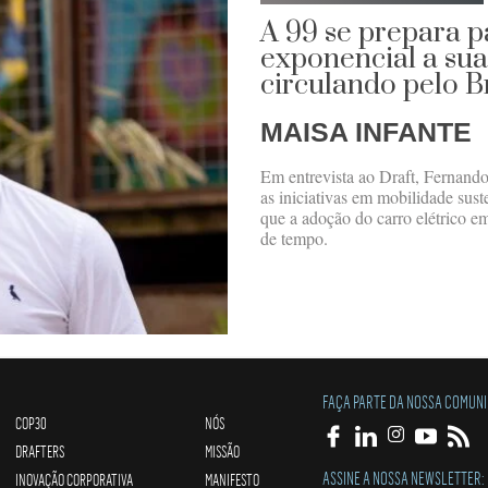
A 99 se prepara p
exponencial a sua 
circulando pelo B
MAISA INFANTE
Em entrevista ao Draft, Fernando 
as iniciativas em mobilidade sust
que a adoção do carro elétrico e
de tempo.
FAÇA PARTE DA NOSSA COMUN
COP30
NÓS
DRAFTERS
MISSÃO
ASSINE A NOSSA NEWSLETTER:
INOVAÇÃO CORPORATIVA
MANIFESTO