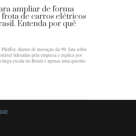
ara ampliar de forma
frota de carros elétricos
rasil. Entenda por quê
Pfeiffer, diretor de inovação da 99, fala sobre
entável lideradas pela empresa e explica por
m larga escala no Brasil é apenas uma questão
IDADE