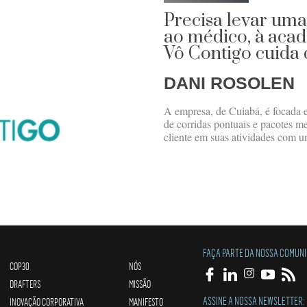
Precisa levar uma
ao médico, à aca
Vô Contigo cuida 
DANI ROSOLEN
A empresa, de Cuiabá, é focada 
de corridas pontuais e pacotes m
cliente em suas atividades com u
FAÇA PARTE DA NOSSA COMUN
COP30
NÓS
DRAFTERS
MISSÃO
ASSINE A NOSSA NEWSLETTER:
INOVAÇÃO CORPORATIVA
MANIFESTO