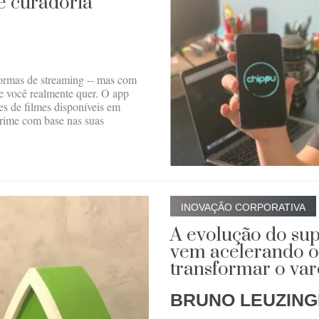
e curadoria
ormas de streaming -- mas com
que você realmente quer. O app
s de filmes disponíveis em
ime com base nas suas
INOVAÇÃO CORPORATIVA
A evolução do su
vem acelerando o 
transformar o vare
BRUNO LEUZIN