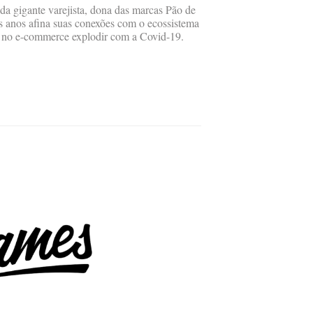
 da gigante varejista, dona das marcas Pão de
ês anos afina suas conexões com o ecossistema
a no e-commerce explodir com a Covid-19.