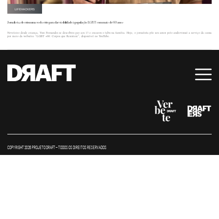
LIFEHACKERS
Jornalista, ele criou uma websérie para dar visibilidade à população LGBT com mais de 60 anos
Noveleiro desde criança, Yuri Fernandes se descobriu gay aos 13 e encarou o tabu na família. Hoje, o jornalista põe seu amor pelo audiovisual a serviço da causa
por meio da websérie “LGBT +60: Corpos que Resistem”, disponível no YouTube.
COPYRIGHT 2026 PROJETO DRAFT – TODOS OS DIREITOS RESERVADOS