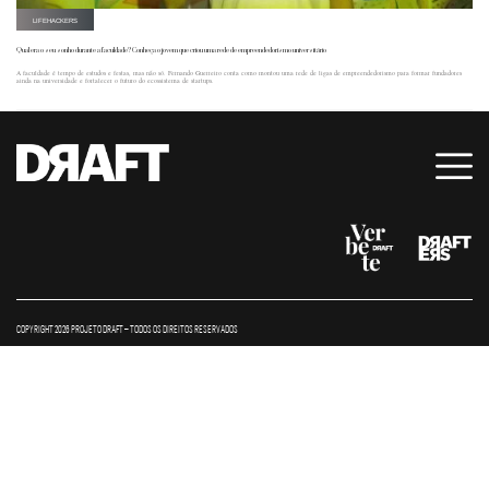
LIFEHACKERS
Qual era o seu sonho durante a faculdade? Conheça o jovem que criou uma rede de empreendedorismo universitário
A faculdade é tempo de estudos e festas, mas não só. Fernando Guerreiro conta como montou uma rede de ligas de empreendedorismo para formar fundadores
ainda na universidade e fortalecer o futuro do ecossistema de startups.
COPYRIGHT 2026 PROJETO DRAFT – TODOS OS DIREITOS RESERVADOS