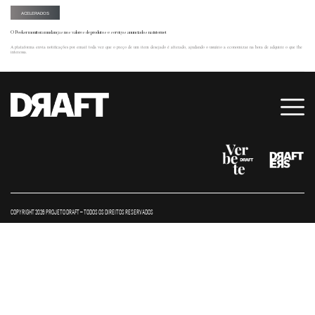
ACELERADOS
O Peeker monitora mudanças nos valores de produtos e serviços anunciados na internet
A plataforma envia notificações por email toda vez que o preço de um item desejado é alterado, ajudando o usuário a economizar na hora de adquirir o que lhe
interessa.
COPYRIGHT 2026 PROJETO DRAFT – TODOS OS DIREITOS RESERVADOS