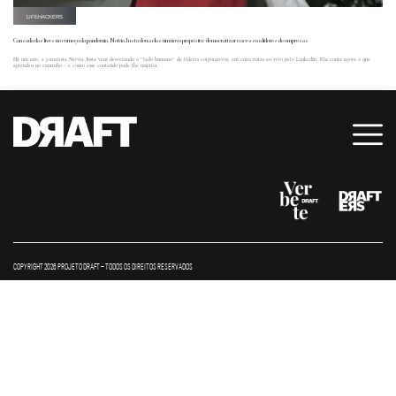
LIFEHACKERS
Cansada das lives no começo da pandemia, Neivia Justa deu a elas um novo propósito: democratizar o acesso a líderes de empresas
Há um ano, a jornalista Neivia Justa vem desvelando o “lado humano” de líderes corporativos, em entrevistas ao vivo pelo LinkedIn. Ela conta agora o que
aprendeu no caminho – e como esse conteúdo pode lhe inspirar.
COPYRIGHT 2026 PROJETO DRAFT – TODOS OS DIREITOS RESERVADOS