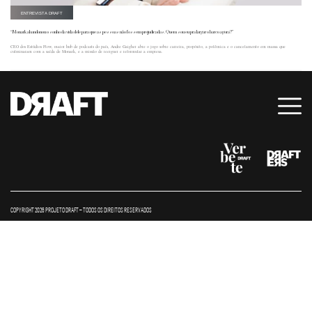
ENTREVISTA DRAFT
“Monark abandonou o sonho da vida dele para que as pessoas não fossem prejudicadas. Quem sou eu pra largar o barco agora?”
CEO dos Estúdios Flow, maior hub de podcasts do país, Andre Gaigher abre o jogo sobre carreira, propósito, a polêmica e o cancelamento em massa que
culminaram com a saída de Monark, e a missão de reerguer e reformular a empresa.
COPYRIGHT 2026 PROJETO DRAFT – TODOS OS DIREITOS RESERVADOS