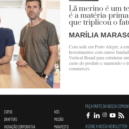
Lã merino é um t
é a matéria-prima
que triplicou o f
MARÍLIA MARAS
Com sede em Porto Alegre, a emp
Investimentos com outros fundado
Vertical Brand para estruturar u
custo do produto e mantendo o ín
commerces.
FAÇA PARTE DA NOSSA COMUN
COP30
NÓS
DRAFTERS
MISSÃO
ASSINE A NOSSA NEWSLETTER:
INOVAÇÃO CORPORATIVA
MANIFESTO