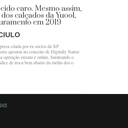
ecido caro. Mesmo assim,
 dos calçados da Yuool,
aturamento em 2019
CIULO
resa criada por ex-sócios da XP
res apostou no conceito de Digitally Native
ma operação enxuta e online, barateando o
dice de troca bem abaixo da média dos e-
IDADE