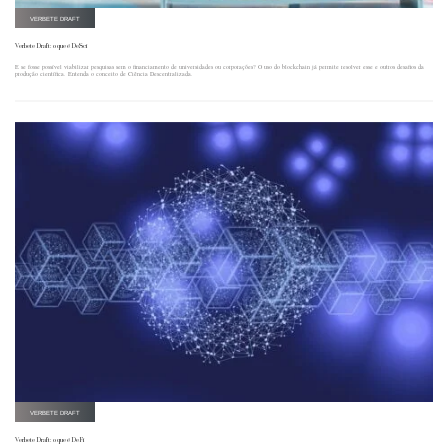
VERBETE DRAFT
Verbete Draft: o que é DeSci
E se fosse possível viabilizar pesquisas sem o financiamento de universidades ou corporações? O uso do blockchain já permite resolver esse e outros desafios da
produção científica. Entenda o conceito de Ciência Descentralizada.
VERBETE DRAFT
Verbete Draft: o que é DeFi