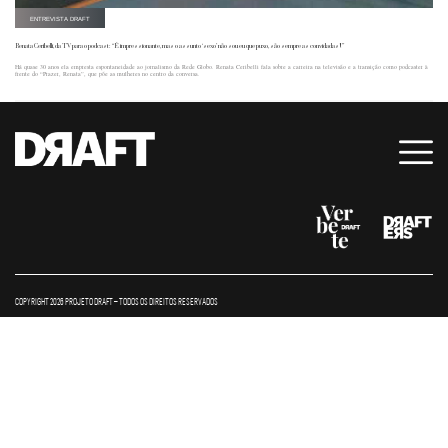
ENTREVISTA DRAFT
Renata Ceribelli, da TV para o podcast: “É impressionante, mas o assunto ‘sexo’ não sou eu que puxo, são sempre as convidadas!”
Há quase 30 anos ela empresta espontaneidade ao jornalismo da Rede Globo. Renata Ceribelli fala sobre a carreira na televisão e a transição como podcaster à
frente do “Prazer, Renata”, que põe as mulheres no centro da conversa.
COPYRIGHT 2026 PROJETO DRAFT – TODOS OS DIREITOS RESERVADOS