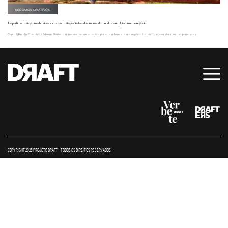
NEGÓCIOS CRIATIVOS
De perfil no Instagram a business case, o Instagrafite faz dos muros do mundo a sua plataforma de negócio
Como Marcelo Pimentel e Marina Bortoluzzi transformaram a paixão por arte urbana em um negócio lucrativo, apesar dos (muitos) perrengues.
COPYRIGHT 2026 PROJETO DRAFT – TODOS OS DIREITOS RESERVADOS