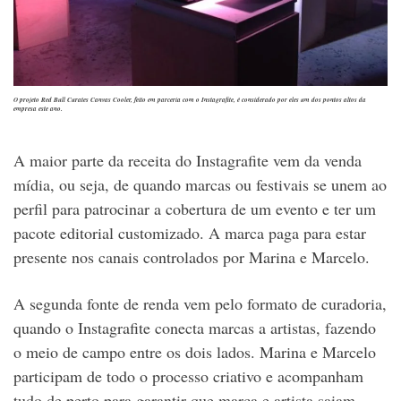
O projeto Red Bull Curates Canvas Cooler, feito em parceria com o Instagrafite, é considerado por eles um dos pontos altos da
empresa este ano.
A maior parte da receita do Instagrafite vem da venda
mídia, ou seja, de quando marcas ou festivais se unem ao
perfil para patrocinar a cobertura de um evento e ter um
pacote editorial customizado. A marca paga para estar
presente nos canais controlados por Marina e Marcelo.
A segunda fonte de renda vem pelo formato de curadoria,
quando o Instagrafite conecta marcas a artistas, fazendo
o meio de campo entre os dois lados. Marina e Marcelo
participam de todo o processo criativo e acompanham
tudo de perto para garantir que marca e artista saiam