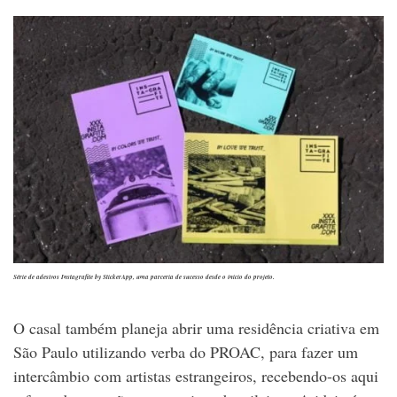
Série de adesivos Instagrafite by StickerApp, uma parceria de sucesso desde o início do projeto.
O casal também planeja abrir uma residência criativa em
São Paulo utilizando verba do PROAC, para fazer um
intercâmbio com artistas estrangeiros, recebendo-os aqui