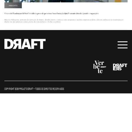
INSIGHTS
O caso do Hambúrguer do Seu Oswaldo é a prova de que o tema “transformação digital” vai muito além das grandes corporações
Marcelo Nakagawa, professor de inovação do Insper, derruba mitos e explica como pequenas e médias empresas podem e devem embarcar na transformação
digital (se não quiserem comer poeira da concorrência e fechar as portas).
COPYRIGHT 2026 PROJETO DRAFT – TODOS OS DIREITOS RESERVADOS