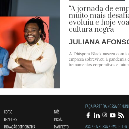
“A jornada de em
muito mais desafi
evoluiu e hoje voa
cultura negra
JULIANA AFONS
A Diáspora.Black nasceu com foc
empresa sobreviveu à pandemia e 
treinamentos corporativos e fatur
FAÇA PARTE DA NOSSA COMUN
COP30
NÓS
DRAFTERS
MISSÃO
ASSINE A NOSSA NEWSLETTER:
INOVAÇÃO CORPORATIVA
MANIFESTO