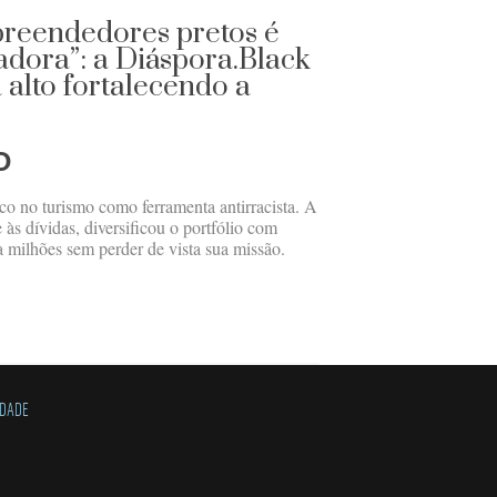
preendedores pretos é
adora”: a Diáspora.Black
 alto fortalecendo a
O
o no turismo como ferramenta antirracista. A
às dívidas, diversificou o portfólio com
a milhões sem perder de vista sua missão.
IDADE