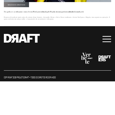
NEGÓCIOS CRIATIVOS
Dos podcasts ao videogame: como o Jovem Nerd, agora turbinado pelo Magalu, virou uma potência multimídia do mundo geek
Pioneiros do podcast muito antes do estouro desse formato, Alexandre Ottoni e Deive Pazos venderam o Jovem Nerd para o Magalu, mas seguem na operação. E
agora realizam um antigo sonho: o lançamento de seu primeiro videogame.
COPYRIGHT 2026 PROJETO DRAFT – TODOS OS DIREITOS RESERVADOS