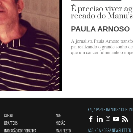
É preciso viver a
recado do Manu’s
PAULA ARNOSO
A jornalista Paula Arnoso trans
pai realizando o grande sonho de
que um câncer fulminante o impe
FAÇA PARTE DA NOSSA COMUN
COP30
NÓS
DRAFTERS
MISSÃO
ASSINE A NOSSA NEWSLETTER:
INOVAÇÃO CORPORATIVA
MANIFESTO