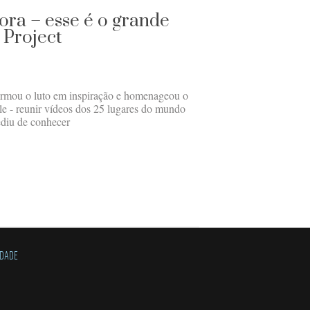
gora – esse é o grande
 Project
formou o luto em inspiração e homenageou o
le - reunir vídeos dos 25 lugares do mundo
diu de conhecer
IDADE