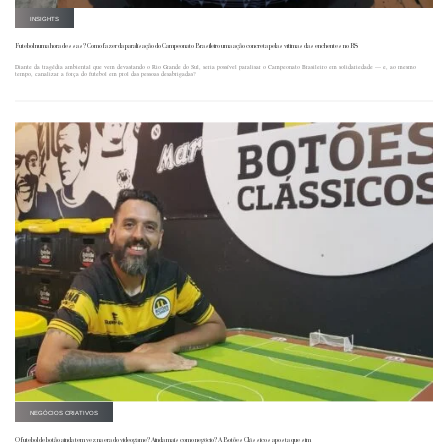
INSIGHTS
Futebol numa hora dessas? Como fazer da paralisação do Campeonato Brasileiro uma ação concreta pelas vítimas das enchentes no RS
Diante da tragédia ambiental que vem devastando o Rio Grande do Sul, seria possível paralisar o Campeonato Brasileiro em solidariedade — e, ao mesmo
tempo, canalizar a força do futebol em prol das pessoas desabrigadas?
NEGÓCIOS CRIATIVOS
O futebol de botão ainda tem vez na era do videogame? Ainda mais como negócio? A Botões Clássicos aposta que sim