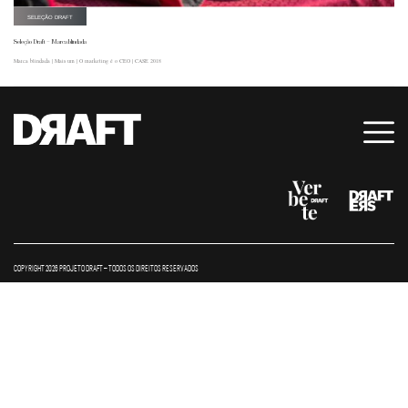
SELEÇÃO DRAFT
Seleção Draft – Marca blindada
Marca blindada | Mais um | O marketing é o CEO | CASE 2018
COPYRIGHT 2026 PROJETO DRAFT – TODOS OS DIREITOS RESERVADOS