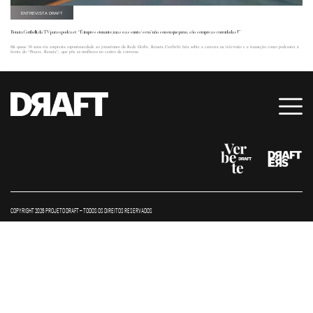
ENTREVISTA DRAFT
Renata Ceribelli, da TV para o podcast: “É impressionante, mas o assunto ‘sexo’ não sou eu que puxo, são sempre as convidadas!”
Há quase 30 anos ela empresta espontaneidade ao jornalismo da Rede Globo. Renata Ceribelli fala sobre a carreira na televisão e a transição como podcaster à
frente do “Prazer, Renata”, que põe as mulheres no centro da conversa.
COPYRIGHT 2026 PROJETO DRAFT – TODOS OS DIREITOS RESERVADOS