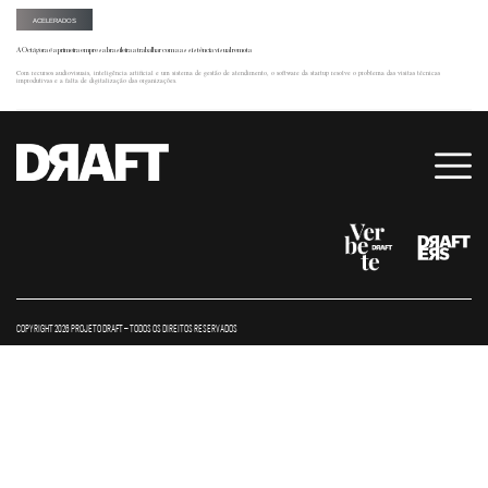
ACELERADOS
A Octágora é a primeira empresa brasileira a trabalhar com a assistência visual remota
Com recursos audiovisuais, inteligência artificial e um sistema de gestão de atendimento, o software da startup resolve o problema das visitas técnicas
improdutivas e a falta de digitalização das organizações.
COPYRIGHT 2026 PROJETO DRAFT – TODOS OS DIREITOS RESERVADOS