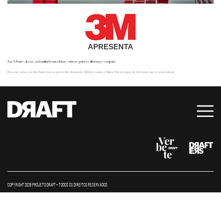
APRESENTA
Em “A Ponte”, discussão familiar levanta debate sobre respeito às diferenças e empatia
Peça em cartaz em São Paulo traz as atrizes Bel Kowarick, Débora Lamm e Maria Flor no papel de três irmãs que se reencontram.
COPYRIGHT 2026 PROJETO DRAFT – TODOS OS DIREITOS RESERVADOS