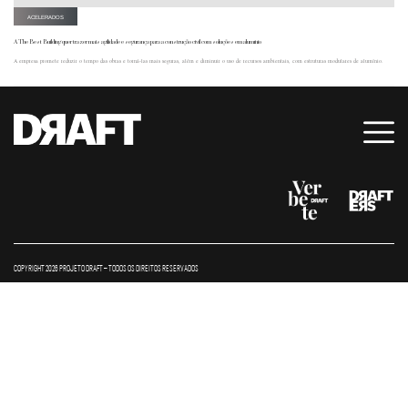
ACELERADOS
A The Best Building quer trazer mais agilidade e segurança para a construção civil com soluções em alumínio
A empresa promete reduzir o tempo das obras e torná-las mais seguras, além e diminuir o uso de recursos ambientais, com estruturas modulares de alumínio.
COPYRIGHT 2026 PROJETO DRAFT – TODOS OS DIREITOS RESERVADOS