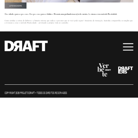
LIFEHACKERS
Das cidades para as pessoas. Das pessoas para os hábitos. No meio, uma profunda transição de carreira. Assim nasceu o método Plasticidade
Como alinhar a rotina de hábitos e a bússola interna que indica o percurso que só você pode seguir? Jornalista de formação, Santosha compartilha os insights que
a levaram a criar o método Plasticidade – pivotando a própria vida no caminho.
COPYRIGHT 2026 PROJETO DRAFT – TODOS OS DIREITOS RESERVADOS