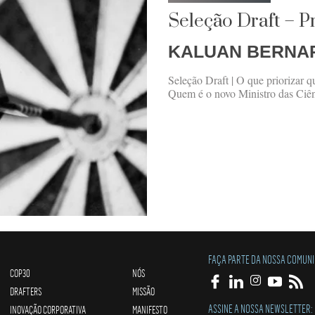
Seleção Draft – P
KALUAN BERNA
Seleção Draft | O que priorizar q
Quem é o novo Ministro das Ciên
FAÇA PARTE DA NOSSA COMUN
COP30
NÓS
DRAFTERS
MISSÃO
ASSINE A NOSSA NEWSLETTER:
INOVAÇÃO CORPORATIVA
MANIFESTO