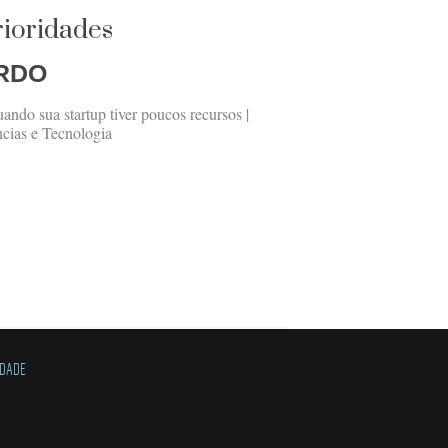
rioridades
RDO
uando sua startup tiver poucos recursos |
cias e Tecnologia
IDADE