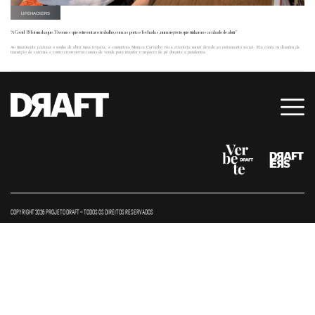
LIFEHACKERS
“A Covid-19 foi um baque. Tivemos que reinventar o trabalho, com as portas fechadas, num negócio que tínhamos acabado de abrir”
Ao finalmente realizar o sonho de abrir uma livraria, a consultora Monica Carvalho viu a clientela sumir devido ao isolamento social. Ela conta os desafios da
transição de carreira e como criou novos canais de venda para manter o negócio de pé durante a pandemia.
COPYRIGHT 2026 PROJETO DRAFT – TODOS OS DIREITOS RESERVADOS