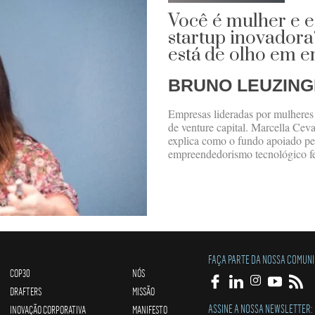
Você é mulher e e
startup inovador
está de olho em 
BRUNO LEUZIN
Empresas lideradas por mulheres
de venture capital. Marcella Cev
explica como o fundo apoiado pe
empreendedorismo tecnológico f
FAÇA PARTE DA NOSSA COMUN
COP30
NÓS
DRAFTERS
MISSÃO
ASSINE A NOSSA NEWSLETTER:
INOVAÇÃO CORPORATIVA
MANIFESTO