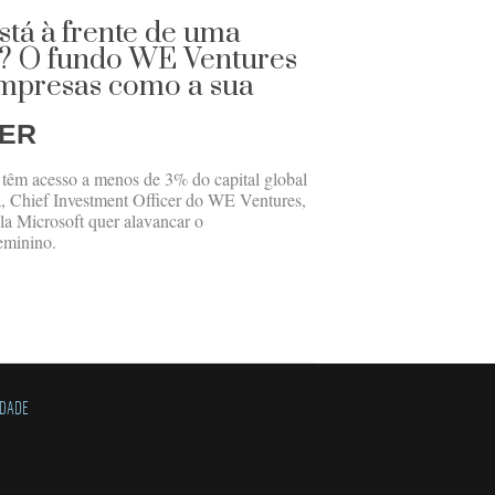
stá à frente de uma
a? O fundo WE Ventures
empresas como a sua
GER
 têm acesso a menos de 3% do capital global
a, Chief Investment Officer do WE Ventures,
la Microsoft quer alavancar o
eminino.
IDADE