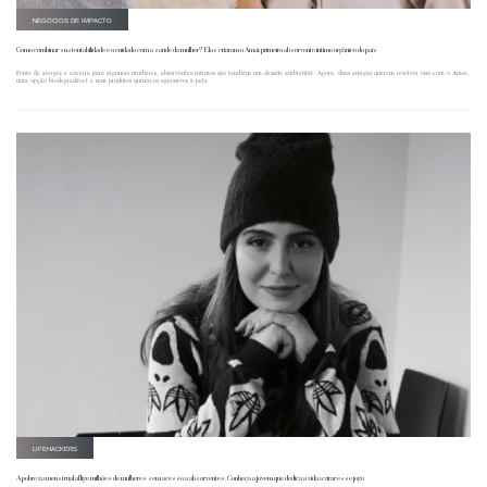
NEGÓCIOS DE IMPACTO
Como combinar sustentabilidade e o cuidado com a saúde da mulher? Elas criaram o Amai, primeiro absorvente íntimo orgânico do país
Fonte de alergia e coceira para algumas mulheres, absorventes íntimos são também um desafio ambiental. Agora, duas amigas querem resolver isso com o Amai,
uma opção biodegradável e sem produtos químicos agressivos à pele.
LIFEHACKERS
A pobreza menstrual aflige milhões de mulheres sem acesso a absorventes. Conheça a jovem que dedica a vida a virar esse jogo