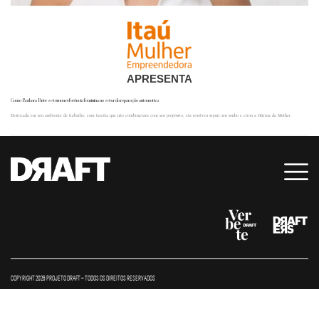
APRESENTA
Como Barbara Brier se tornou referência feminina no setor da reparação automotiva
Deslocada em seu ambiente de trabalho, com tarefas que não combinavam com seu propósito, ela resolveu seguir seu sonho e criou a Oficina da Mulher.
COPYRIGHT 2026 PROJETO DRAFT – TODOS OS DIREITOS RESERVADOS