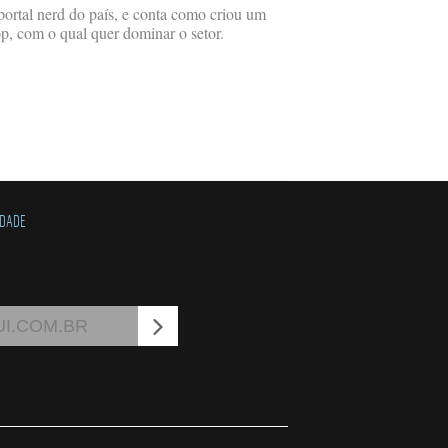
ortal nerd do país, e conta como criou um
p, com o qual quer dominar o setor.
IDADE