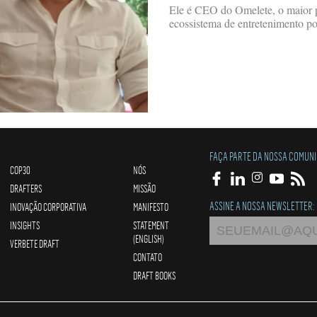
Ele é CEO do Omelete, o maior p
ecossistema de entretenimento po
FAÇA PARTE DA NOSSA COMUN
COP30
NÓS
DRAFTERS
MISSÃO
ASSINE A NOSSA NEWSLETTER:
INOVAÇÃO CORPORATIVA
MANIFESTO
INSIGHTS
STATEMENT
(ENGLISH)
VERBETE DRAFT
CONTATO
DRAFT BOOKS