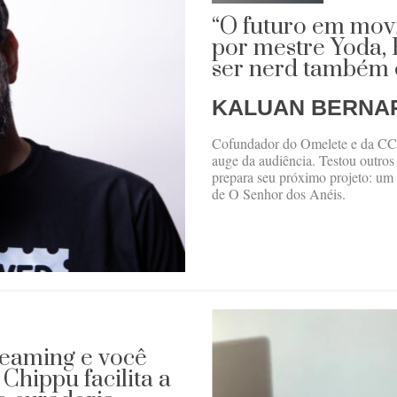
“O futuro em movi
por mestre Yoda,
ser nerd também é
KALUAN BERNA
Cofundador do Omelete e da CCX
auge da audiência. Testou outros
prepara seu próximo projeto: um 
de O Senhor dos Anéis.
reaming e você
Chippu facilita a