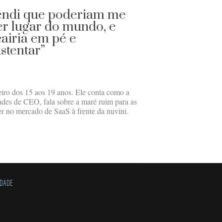
tendi que poderiam me
er lugar do mundo, e
airia em pé e
stentar”
iro dos 15 aos 19 anos. Ele conta como a
ades de CEO, fala sobre a maré ruim para as
er no mercado de SaaS à frente da nuvini.
IDADE