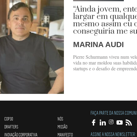
“Ainda jovem, en
largar em qualqu
mesmo assim eu c
conseguiria me su
MARINA AUDI
Pierre Schurmann viveu num vele
vida no mar moldou suas habilid
startups e o desafio de empreend
FAÇA PARTE DA NOSSA COMUN
COP30
NÓS
DRAFTERS
MISSÃO
ASSINE A NOSSA NEWSLETTER:
INOVAÇÃO CORPORATIVA
MANIFESTO