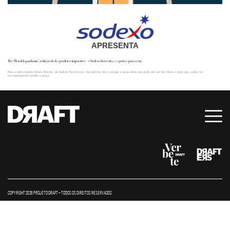
APRESENTA
No “Natal da pandemia”, redução de desperdício é imperativa – e Sodexo dá receitas espertas para a ceia
Para a nutricionista Soraia Batista, da Sodexo Benefícios e Incentivos, não é porque a mesa deste ano pode não ser tão cheia e farta que a data vai
necessariamente perder a graça.
COPYRIGHT 2026 PROJETO DRAFT – TODOS OS DIREITOS RESERVADOS