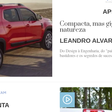
AP
Compacta, mas gi
natureza
LEANDRO ALVA
Do Design à Engenharia, do "pai
bastidores e os segredos de suces
NTA