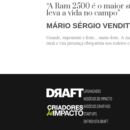
“A Ram 2500 é o maior 
leva a vida no campo”
MÁRIO SÉRGIO VENDIT
Grande, imponente e forte... muito forte. A 
rural e vira presença obrigatória nos rodeios 
LIFEHACKERS
NEGÓCIOS DE IMPACTO
NEGÓCIOS CRIATIVOS
STARTUPS
ENTREVISTA DRAFT