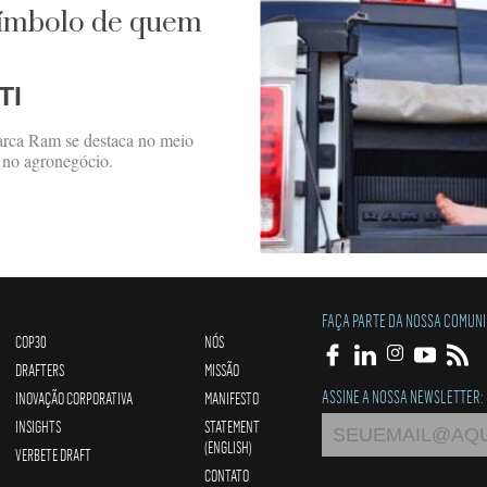
símbolo de quem
TI
marca Ram se destaca no meio
e no agronegócio.
FAÇA PARTE DA NOSSA COMUN
COP30
NÓS
DRAFTERS
MISSÃO
ASSINE A NOSSA NEWSLETTER:
INOVAÇÃO CORPORATIVA
MANIFESTO
INSIGHTS
STATEMENT
(ENGLISH)
VERBETE DRAFT
CONTATO