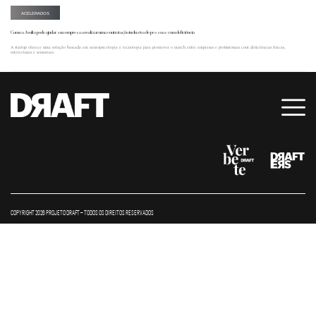
ACELERADOS
Como a Avulta pode ajudar sua empresa a realizar uma contratação inclusiva de pessoas com deficiência
A startup oferece uma solução baseada em neuropsicologia e tecnologia para promover o match entre empresas e profissionais com deficiências físicas,
intelectuais e sensoriais.
COPYRIGHT 2026 PROJETO DRAFT – TODOS OS DIREITOS RESERVADOS