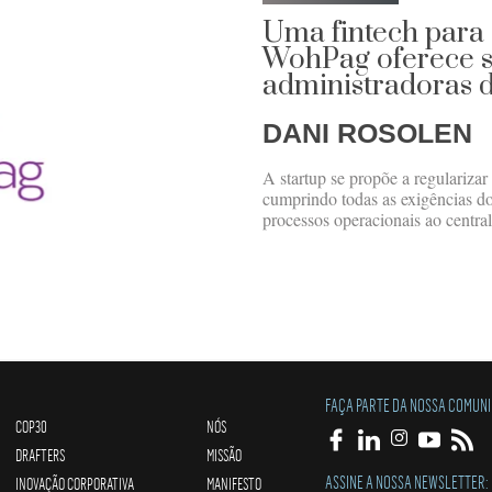
Uma fintech para 
WohPag oferece s
administradoras 
DANI ROSOLEN
A startup se propõe a regularizar
cumprindo todas as exigências do
processos operacionais ao centra
FAÇA PARTE DA NOSSA COMUN
COP30
NÓS
DRAFTERS
MISSÃO
ASSINE A NOSSA NEWSLETTER:
INOVAÇÃO CORPORATIVA
MANIFESTO