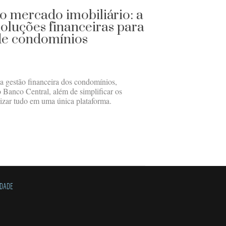
o mercado imobiliário: a
oluções financeiras para
de condomínios
 a gestão financeira dos condomínios,
 Banco Central, além de simplificar os
lizar tudo em uma única plataforma.
IDADE