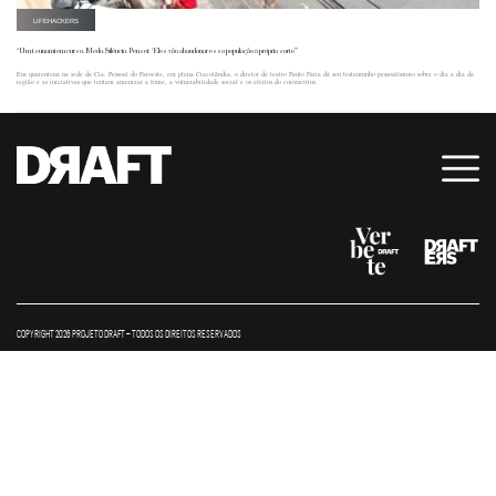
LIFEHACKERS
“Um tsunami em curso. Medo. Silêncio. Pensei: ‘Eles vão abandonar essa população à própria sorte’”
Em quarentena na sede da Cia. Pessoal do Faroeste, em plena Cracolândia, o diretor de teatro Paulo Faria dá seu testemunho pessoalíssimo sobre o dia a dia da
região e as iniciativas que tentam amenizar a fome, a vulnerabilidade social e os efeitos do coronavírus.
COPYRIGHT 2026 PROJETO DRAFT – TODOS OS DIREITOS RESERVADOS