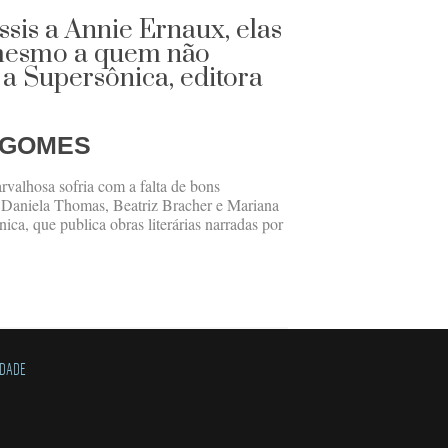
is a Annie Ernaux, elas
 mesmo a quem não
a Supersônica, editora
 GOMES
valhosa sofria com a falta de bons
m Daniela Thomas, Beatriz Bracher e Mariana
nica, que publica obras literárias narradas por
IDADE