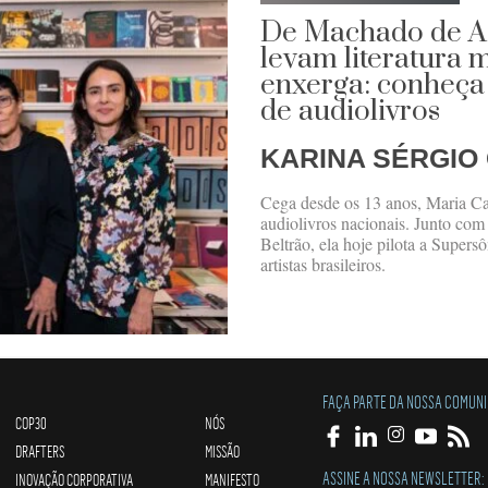
De Machado de Ass
levam literatura
enxerga: conheça 
de audiolivros
KARINA SÉRGIO
Cega desde os 13 anos, Maria Car
audiolivros nacionais. Junto co
Beltrão, ela hoje pilota a Supersô
artistas brasileiros.
FAÇA PARTE DA NOSSA COMUN
COP30
NÓS
DRAFTERS
MISSÃO
ASSINE A NOSSA NEWSLETTER:
INOVAÇÃO CORPORATIVA
MANIFESTO