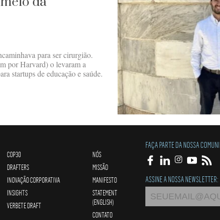
 meio da
ncaminhava para ser cirurgião.
em por Harvard) o levaram a
para startups de educação e saúde.
FAÇA PARTE DA NOSSA COMUN
COP30
NÓS
DRAFTERS
MISSÃO
ASSINE A NOSSA NEWSLETTER:
INOVAÇÃO CORPORATIVA
MANIFESTO
INSIGHTS
STATEMENT
(ENGLISH)
VERBETE DRAFT
CONTATO