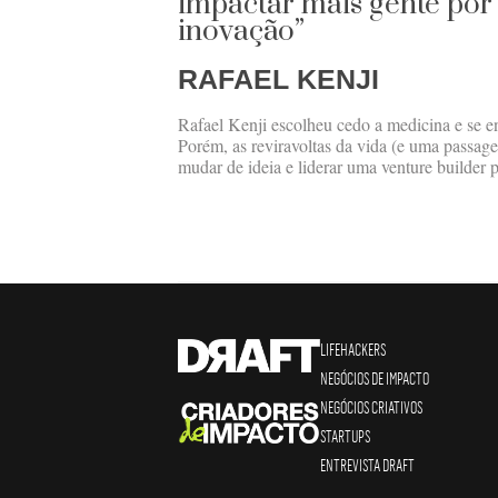
impactar mais gente por
inovação”
RAFAEL KENJI
Rafael Kenji escolheu cedo a medicina e se e
Porém, as reviravoltas da vida (e uma passag
mudar de ideia e liderar uma venture builder 
LIFEHACKERS
NEGÓCIOS DE IMPACTO
NEGÓCIOS CRIATIVOS
STARTUPS
ENTREVISTA DRAFT