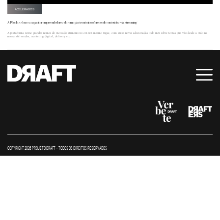
ACELERADOS
A Pãoclass busca capacitar empreendedores do ramo gastronômico oferecendo conteúdos via streaming
A plataforma reúne grandes nomes do mercado alimentício em um mesmo lugar, com aulas novas adicionadas todo mês sobre temas que vão desde a mão na
massa até vendas, marketing digital, delivery etc.
COPYRIGHT 2026 PROJETO DRAFT – TODOS OS DIREITOS RESERVADOS