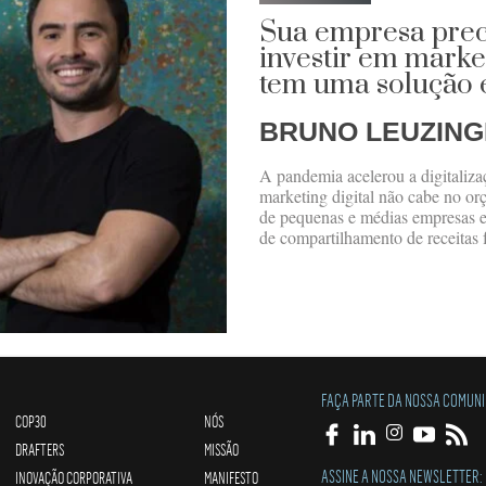
Sua empresa prec
investir em marke
tem uma solução 
BRUNO LEUZIN
A pandemia acelerou a digitaliz
marketing digital não cabe no o
de pequenas e médias empresas 
de compartilhamento de receitas f
FAÇA PARTE DA NOSSA COMUN
COP30
NÓS
DRAFTERS
MISSÃO
ASSINE A NOSSA NEWSLETTER:
INOVAÇÃO CORPORATIVA
MANIFESTO