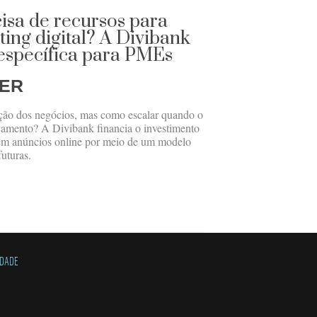
isa de recursos para
ting digital? A Divibank
específica para PMEs
GER
ação dos negócios, mas como escalar quando o
rçamento? A Divibank financia o investimento
em anúncios online por meio de um modelo
uturas.
IDADE