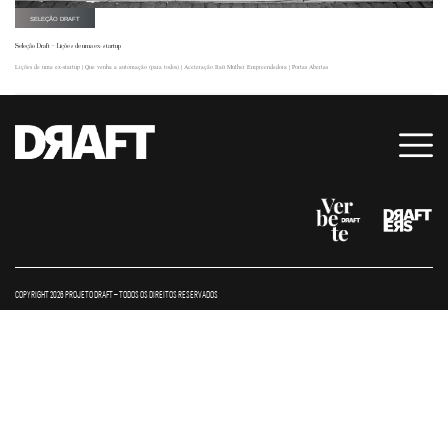
SELEÇÃO DRAFT
Seleção Draft – Lições de uma ex-startup
Lições de uma ex-startup | Que venha a automação (para todos) | Aceleração Itaú Mulher Empreendedora | Portas Abertas
COPYRIGHT 2026 PROJETO DRAFT – TODOS OS DIREITOS RESERVADOS