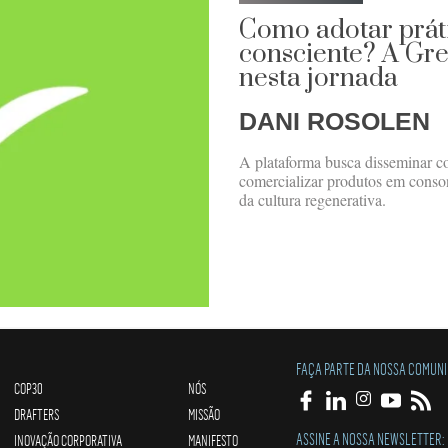
Como adotar prát
consciente? A Gr
nesta jornada
DANI ROSOLEN
A plataforma busca disseminar co
comercializar produtos em conson
da cultura regenerativa.
FAÇA PARTE DA NOSSA COMUN
COP30
NÓS
DRAFTERS
MISSÃO
ASSINE A NOSSA NEWSLETTER:
INOVAÇÃO CORPORATIVA
MANIFESTO