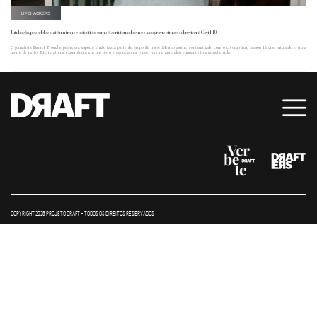
LIFEHACKERS
Intubação, pesadelos e até um transe psicótico: como é ser internado em estado gravíssimo e sobreviver à Covid-19
O jornalista Daniel Trouche praticava esporte e não fazia parte de grupo de risco. Mesmo assim, contaminado com o coronavírus, passou 12 dias intubado e viu a
morte de perto. Ele relatou a experiência em um livro e agora conta o que viveu e aprendeu enquanto lutava pela vida.
COPYRIGHT 2026 PROJETO DRAFT – TODOS OS DIREITOS RESERVADOS