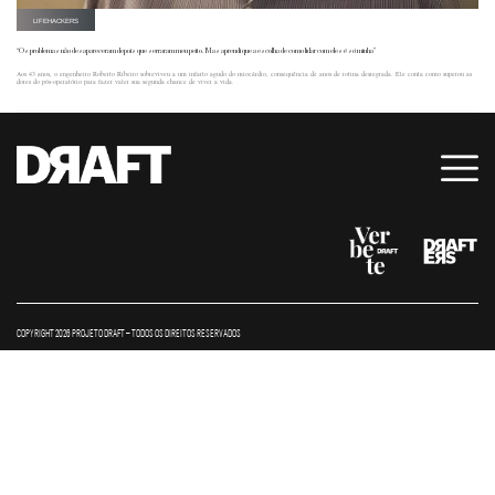
LIFEHACKERS
“Os problemas não desapareceram depois que serraram meu peito. Mas aprendi que a escolha de como lidar com eles é só minha”
Aos 43 anos, o engenheiro Roberto Ribeiro sobreviveu a um infarto agudo do miocárdio, consequência de anos de rotina desregrada. Ele conta como superou as
dores do pós-operatório para fazer valer sua segunda chance de viver a vida.
COPYRIGHT 2026 PROJETO DRAFT – TODOS OS DIREITOS RESERVADOS