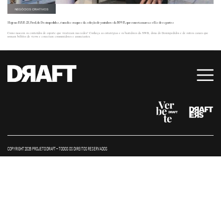
NEGÓCIOS CRIATIVOS
Hoje no BBB 23, Fred, do Desimpedidos, é um dos craques da seleção de youtubers da NWB, que conecta marcas e fãs de esportes
Como nascem os conteúdos de esporte que viralizam nas redes? Conheça as estratégias e os bastidores da NWB, dona do Desimpedidos e de outros canais que
somam bilhões de views e conectam consumidores e anunciantes.
COPYRIGHT 2026 PROJETO DRAFT – TODOS OS DIREITOS RESERVADOS