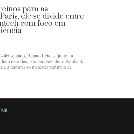
treinos para as
aris, ele se divide entre
intech com foco em
iência
 vôlei sentado, Renato Leite se juntou a
adeira de rodas, para empreender o Parabank,
es e a retornar ao mercado por meio de
IDADE