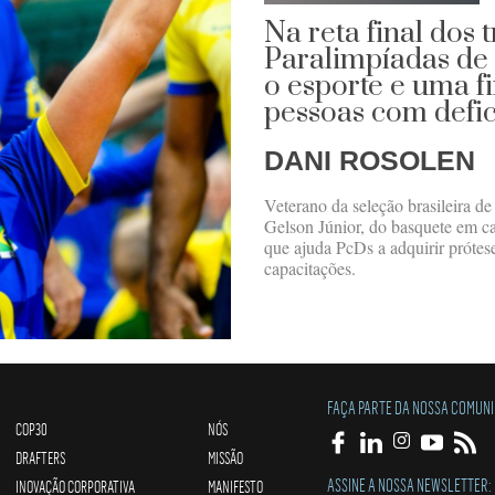
Na reta final dos 
Paralimpíadas de P
o esporte e uma f
pessoas com defic
DANI ROSOLEN
Veterano da seleção brasileira de
Gelson Júnior, do basquete em c
que ajuda PcDs a adquirir prótes
capacitações.
FAÇA PARTE DA NOSSA COMUN
COP30
NÓS
DRAFTERS
MISSÃO
ASSINE A NOSSA NEWSLETTER:
INOVAÇÃO CORPORATIVA
MANIFESTO